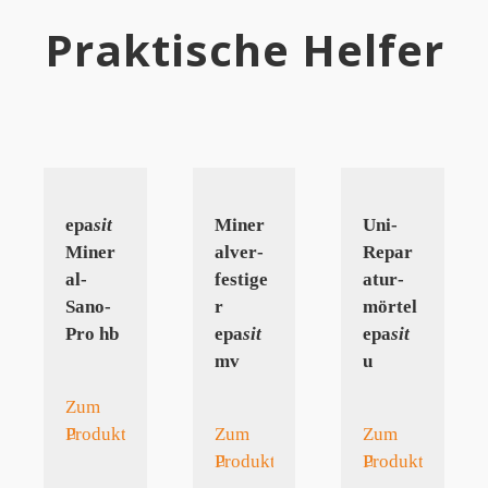
Praktische Helfer
epa
sit
Miner
Uni-
Miner
al­ver­
Repar
al­
festige
atur­
Sano­
r
mörtel
Pro hb
epa
sit
epa
sit
mv
u
Zum
Produkt
Zum
Zum
Produkt
Produkt