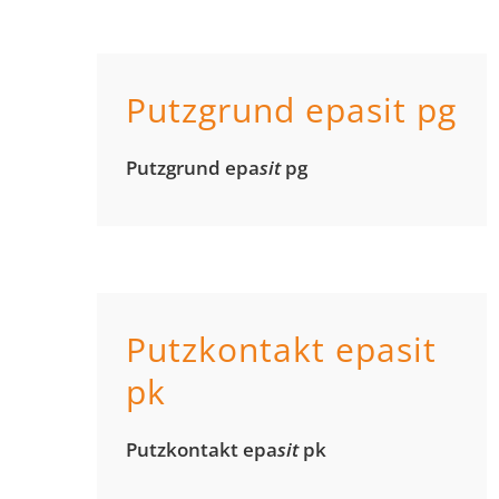
Putzgrund epasit pg
Putz­grund epa
sit
pg
Putzkontakt epasit
pk
Putz­kontakt epa
sit
pk