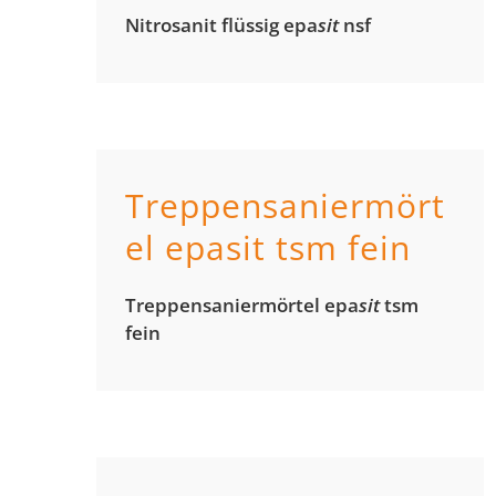
Nitrosanit flüssig epa
sit
nsf
Treppensaniermört
el epasit tsm fein
Treppen­sanier­mörtel epa
sit
tsm
fein