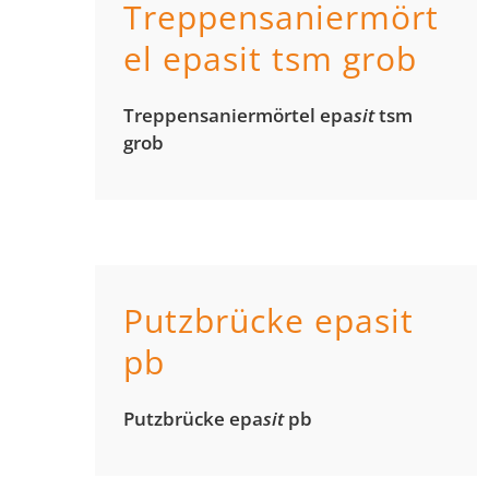
Treppensaniermört
el epasit tsm grob
Treppen­sanier­mörtel epa
sit
tsm
grob
Putzbrücke epasit
pb
Putz­brücke epa
sit
pb