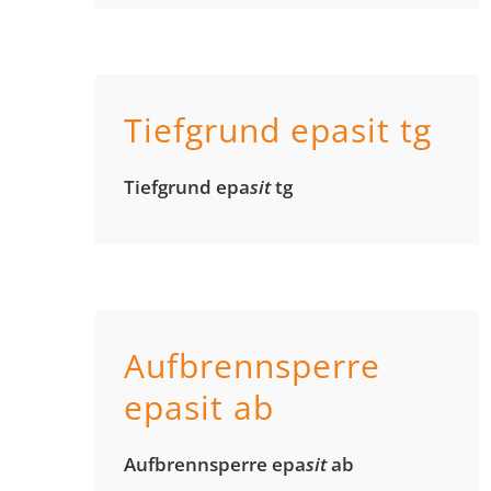
Tiefgrund epasit tg
Tief­grund epa
sit
tg
Aufbrennsperre
epasit ab
Auf­brenn­sperre epa
sit
ab