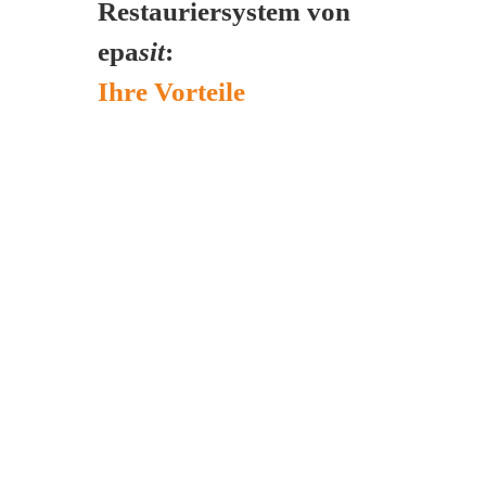
Restauriersystem von
epa
sit
:
Ihre Vorteile
Zeit- und kostensparende
Restaurierung
Anwendungsfreundlich zu
verarbeiten
Baustoffe für den