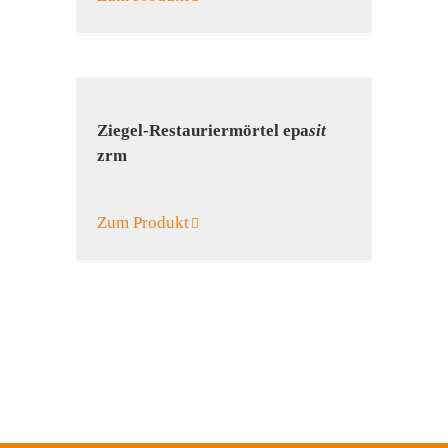
Ziegel-Restaurier­mörtel epa
sit
zrm
Zum Produkt