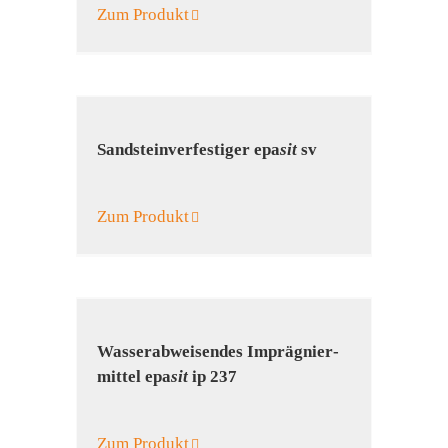
Zum Produkt
Sand­stein­verfestiger epa
sit
sv
Zum Produkt
Wasser­abweisendes Imprägnier­
mittel epa
sit
ip 237
Zum Produkt