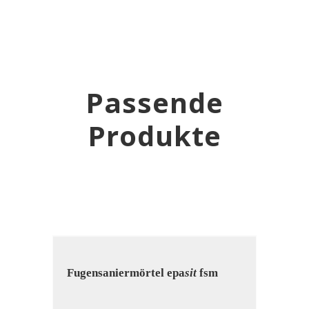
Passende
Produkte
Fugen­sanier­mörtel epa
sit
fsm