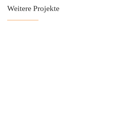
Weitere Projekte
1984 sanierte Kirche: epasit-Baustoffe wirken
langfristig
sit