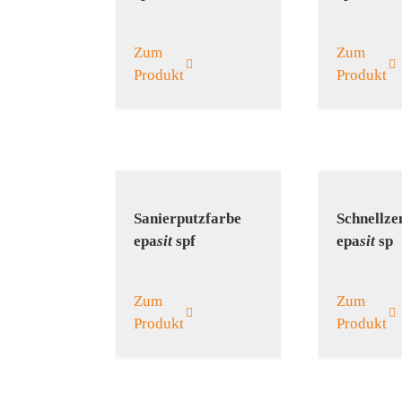
Zum
Zum
Produkt
Produkt
Sanier­putz­farbe
Schnell­z
epa
sit
spf
epa
sit
sp
Zum
Zum
Produkt
Produkt