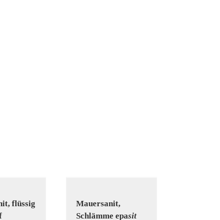
it, flüssig
Mauer­sanit,
f
Schlämme epa
sit