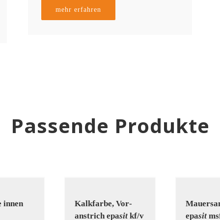
mehr erfahren
Passende Produkte
e innen
Kalk­farbe, Vor­
Mauer­san
anstrich epa
sit
kf/v
epa
sit
ms