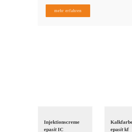
mehr erfahren
Injektions­creme
Kalk­farb
epa
sit
IC
epa
sit
kf