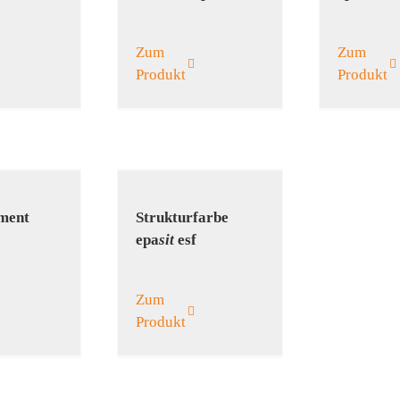
Zum
Zum
Produkt
Produkt
ement
Struktur­farbe
epa
sit
esf
Zum
Produkt